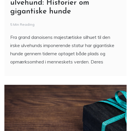
Fra grand danois til irsk
ulvehund: Historier om
gigantiske hunde
5 Min Reading
Fra grand danoisens majestætiske silhuet til den
irske ulvehunds imponerende statur har gigantiske
hunde gennem tiderne optaget både plads og
opmærksomhed i menneskets verden. Deres