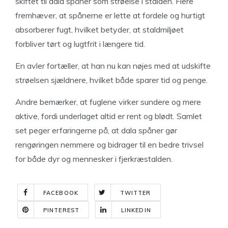
skiftet til dala spåner som strøelse i stalden. Flere
fremhæver, at spånerne er lette at fordele og hurtigt
absorberer fugt, hvilket betyder, at staldmiljøet
forbliver tørt og lugtfrit i længere tid.
En avler fortæller, at han nu kan nøjes med at udskifte
strøelsen sjældnere, hvilket både sparer tid og penge.
Andre bemærker, at fuglene virker sundere og mere
aktive, fordi underlaget altid er rent og blødt. Samlet
set peger erfaringerne på, at dala spåner gør
rengøringen nemmere og bidrager til en bedre trivsel
for både dyr og mennesker i fjerkræstalden.
FACEBOOK
TWITTER
PINTEREST
LINKEDIN