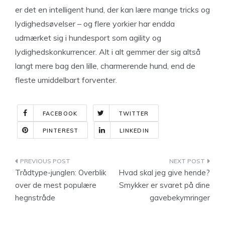
er det en intelligent hund, der kan lære mange tricks og
lydighedsøvelser – og flere yorkier har endda
udmærket sig i hundesport som agility og
lydighedskonkurrencer. Alt i alt gemmer der sig altså
langt mere bag den lille, charmerende hund, end de
fleste umiddelbart forventer.
FACEBOOK
TWITTER
PINTEREST
LINKEDIN
Indlægsnavigation
Trådtype-junglen: Overblik
Hvad skal jeg give hende?
over de mest populære
Smykker er svaret på dine
hegnstråde
gavebekymringer