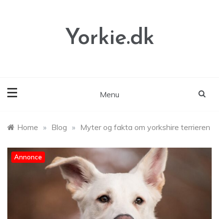
Skip
to
content
Yorkie.dk
Menu
Home
»
Blog
»
Myter og fakta om yorkshire terrieren
Annonce