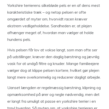
Yorkshire terrierens silkebløde pels er en af dens mest
karakteristiske træk – og netop pelsen er ofte
omgærdet af myter om, hvorvidt racen kræver
ekstrem vedligeholdelse. Sandheden er, at plejen
afhænger meget af, hvordan man vælger at holde
hundens pels.
Hvis pelsen får lov at vokse langt, som man ofte ser
på udstillinger, kræver den daglig børstning og jævnlig
vask for at undgå filtre og knuder. Mange familieejere
vælger dog at klippe pelsen kortere, hvilket gør plejen
langt mere overkommelig og reducerer dagligt arbejde.
Uanset længden er regelmæssig børstning, klipning og
opmærksomhed på ører og negle nødvendig, men det
er langt fra umuligt at passe en yorkshire terrier i en
travl hverdag. Så myten om, at yorkshire terrieren er