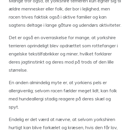
Mange tror også, at yorkshire terrieren kun egner sig til
ældre mennesker eller folk, der bor i lejlighed, men
racen trives faktisk også i aktive familier og kan
sagtens deltage i lange gåture og udendørs aktiviteter.
Det er også en overraskelse for mange, at yorkshire
terrieren oprindeligt blev opdrættet som rottefanger i
engelske tekstilfabrikker og miner, hvilket forklarer
deres jagtinstinkt og deres mod på trods af den lille
størrelse.
En anden almindelig myte er, at yorkiens pels er
allergivenlig; selvom racen fælder meget lidt, kan folk
med hundeallergi stadig reagere på deres skæl og
spyt.
Endelig er det værd at nævne, at selvom yorkshiren
hurtigt kan blive forkælet og kræsen, hvis den får lov,